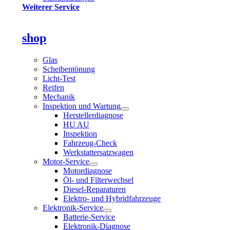
Weiterer Service
shop
Glas
Scheibentönung
Licht-Test
Reifen
Mechanik
Inspektion und Wartung
Herstellerdiagnose
HU AU
Inspektion
Fahrzeug-Check
Werkstattersatzwagen
Motor-Service
Motordiagnose
Öl- und Filterwechsel
Diesel-Reparaturen
Elektro- und Hybridfahrzeuge
Elektronik-Service
Batterie-Service
Elektronik-Diagnose