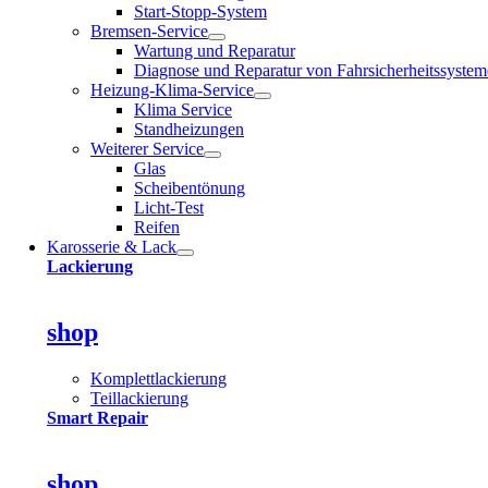
Start-Stopp-System
Bremsen-Service
Wartung und Reparatur
Diagnose und Reparatur von Fahrsicherheitssyste
Heizung-Klima-Service
Klima Service
Standheizungen
Weiterer Service
Glas
Scheibentönung
Licht-Test
Reifen
Karosserie & Lack
Lackierung
shop
Komplettlackierung
Teillackierung
Smart Repair
shop