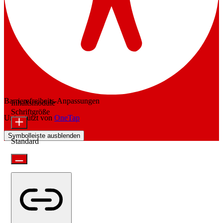
Barrierefreiheits-Anpassungen
Inhaltsmodule
Schriftgröße
Unterstützt von
OneTap
Symbolleiste ausblenden
Standard