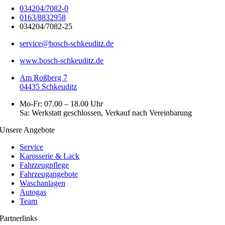
034204/7082-0
0163/8832958
034204/7082-25
service@bosch-schkeuditz.de
www.bosch-schkeuditz.de
Am Roßberg 7
04435 Schkeuditz
Mo-Fr: 07.00 – 18.00 Uhr
Sa: Werkstatt geschlossen, Verkauf nach Vereinbarung
Unsere Angebote
Service
Karosserie & Lack
Fahrzeugpflege
Fahrzeugangebote
Waschanlagen
Autogas
Team
Partnerlinks