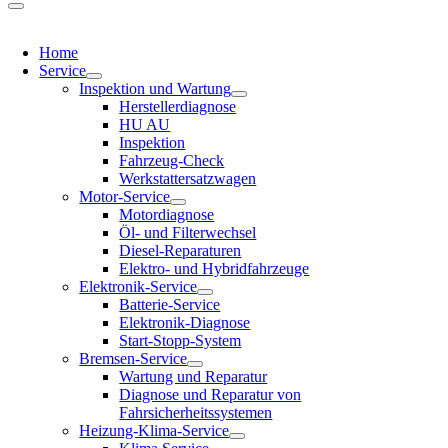
Home
Service
Inspektion und Wartung
Herstellerdiagnose
HU AU
Inspektion
Fahrzeug-Check
Werkstattersatzwagen
Motor-Service
Motordiagnose
Öl- und Filterwechsel
Diesel-Reparaturen
Elektro- und Hybridfahrzeuge
Elektronik-Service
Batterie-Service
Elektronik-Diagnose
Start-Stopp-System
Bremsen-Service
Wartung und Reparatur
Diagnose und Reparatur von
Fahrsicherheitssystemen
Heizung-Klima-Service