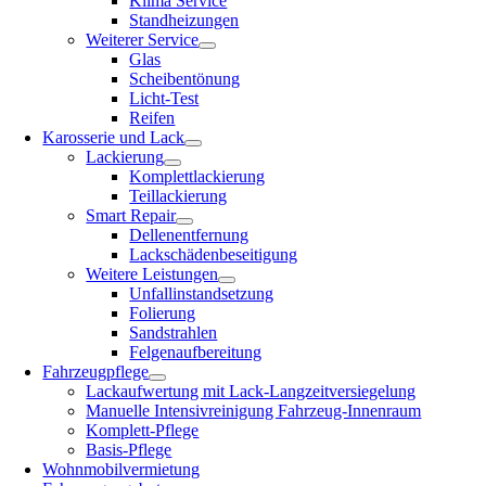
Klima Service
Standheizungen
Weiterer Service
Glas
Scheibentönung
Licht-Test
Reifen
Karosserie und Lack
Lackierung
Komplettlackierung
Teillackierung
Smart Repair
Dellenentfernung
Lackschädenbeseitigung
Weitere Leistungen
Unfallinstandsetzung
Folierung
Sandstrahlen
Felgenaufbereitung
Fahrzeugpflege
Lackaufwertung mit Lack-Langzeitversiegelung
Manuelle Intensivreinigung Fahrzeug-Innenraum
Komplett-Pflege
Basis-Pflege
Wohnmobilvermietung