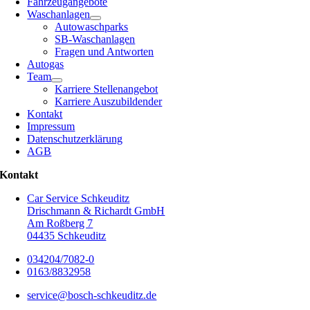
Fahrzeugangebote
Waschanlagen
Autowaschparks
SB-Waschanlagen
Fragen und Antworten
Autogas
Team
Karriere Stellenangebot
Karriere Auszubildender
Kontakt
Impressum
Datenschutzerklärung
AGB
Kontakt
Car Service Schkeuditz
Drischmann & Richardt GmbH
Am Roßberg 7
04435 Schkeuditz
034204/7082-0
0163/8832958
service@bosch-schkeuditz.de