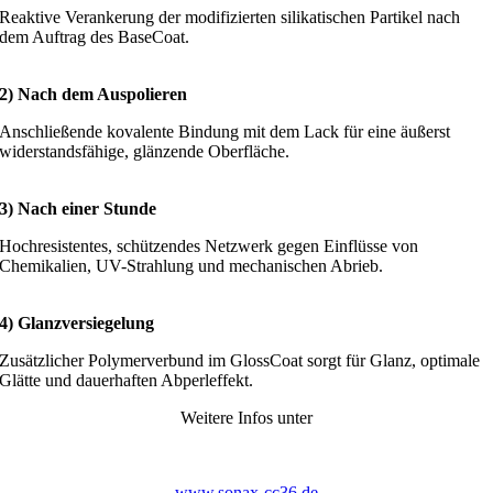
Reaktive Verankerung der modifizierten silikatischen Partikel nach
dem Auftrag des BaseCoat.
2) Nach dem Auspolieren
Anschließende kovalente Bindung mit dem Lack für eine äußerst
widerstandsfähige, glänzende Oberfläche.
3) Nach einer Stunde
Hochresistentes, schützendes Netzwerk gegen Einflüsse von
Chemikalien, UV-Strahlung und mechanischen Abrieb.
4) Glanzversiegelung
Zusätzlicher Polymerverbund im GlossCoat sorgt für Glanz, optimale
Glätte und dauerhaften Abperleffekt.
Weitere Infos unter
www.sonax-cc36.de