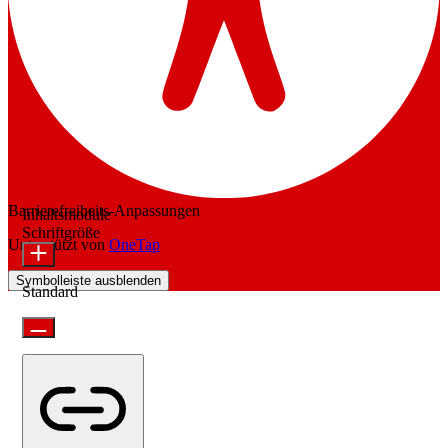
Barrierefreiheits-Anpassungen
Inhaltsmodule
Schriftgröße
Unterstützt von
OneTap
Symbolleiste ausblenden
Standard