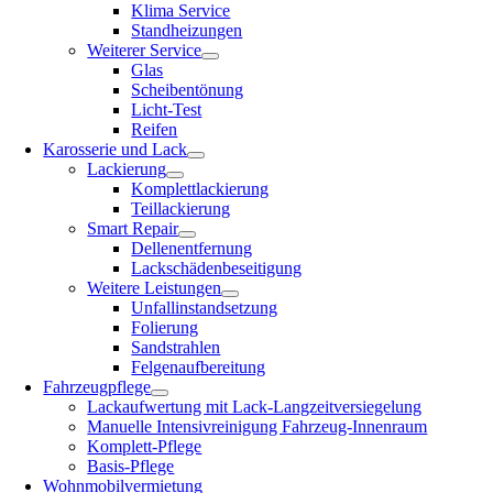
Klima Service
Standheizungen
Weiterer Service
Glas
Scheibentönung
Licht-Test
Reifen
Karosserie und Lack
Lackierung
Komplettlackierung
Teillackierung
Smart Repair
Dellenentfernung
Lackschädenbeseitigung
Weitere Leistungen
Unfallinstandsetzung
Folierung
Sandstrahlen
Felgenaufbereitung
Fahrzeugpflege
Lackaufwertung mit Lack-Langzeitversiegelung
Manuelle Intensivreinigung Fahrzeug-Innenraum
Komplett-Pflege
Basis-Pflege
Wohnmobilvermietung