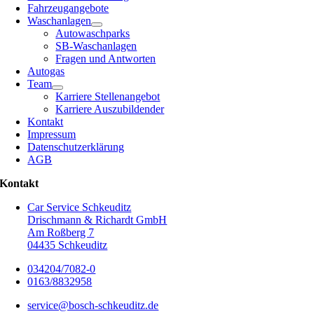
Fahrzeugangebote
Waschanlagen
Autowaschparks
SB-Waschanlagen
Fragen und Antworten
Autogas
Team
Karriere Stellenangebot
Karriere Auszubildender
Kontakt
Impressum
Datenschutzerklärung
AGB
Kontakt
Car Service Schkeuditz
Drischmann & Richardt GmbH
Am Roßberg 7
04435 Schkeuditz
034204/7082-0
0163/8832958
service@bosch-schkeuditz.de